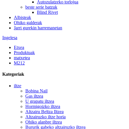
Autozulatzeko torlojua
beste serie batzuk
Blind Rivet
Albisteak
Ohiko galderak
Jarri gurekin harremanetan
Ingelesa
Etxea
Produktuak
matxetea
M212
Kategoriak
iltze
Bobina Nail
Gas iltzea
U grapatu iltzea
Hormigoizko iltzea
Altzairu Beltza Iltzea
Altzairuzko iltze horia
Ohiko alanbre iltzea
Bururik gabeko altzairuzko iltzea