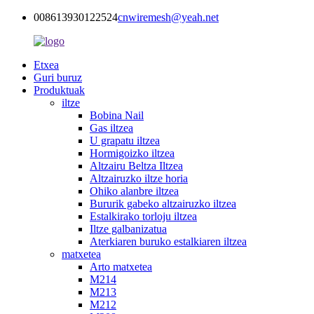
008613930122524
cnwiremesh@yeah.net
Etxea
Guri buruz
Produktuak
iltze
Bobina Nail
Gas iltzea
U grapatu iltzea
Hormigoizko iltzea
Altzairu Beltza Iltzea
Altzairuzko iltze horia
Ohiko alanbre iltzea
Bururik gabeko altzairuzko iltzea
Estalkirako torloju iltzea
Iltze galbanizatua
Aterkiaren buruko estalkiaren iltzea
matxetea
Arto matxetea
M214
M213
M212