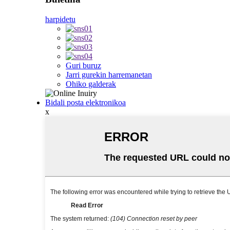
harpidetu
Guri buruz
Jarri gurekin harremanetan
Ohiko galderak
Bidali posta elektronikoa
x