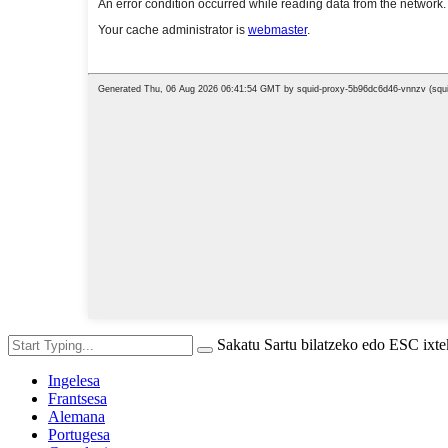
Sakatu Sartu bilatzeko edo ESC ixt
Ingelesa
Frantsesa
Alemana
Portugesa