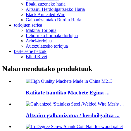
Ebaki zuzeneko haria
Altzairu Herdoilgaitzezko Haria
Black Annealed Wire
Galbanizatutako Burdin Haria
torlojuen seriea
Makina Torlojua
Lehorreko hormako torlojua
Arbel-torlojua
Autozulatzeko torlojua
beste serie batzuk
Blind Rivet
Nabarmendutako produktuak
Kalitate handiko Machete Egina ...
Altzairu galbanizatua / herdoilgaitza ...