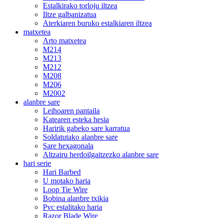
Estalkirako torloju iltzea
Iltze galbanizatua
Aterkiaren buruko estalkiaren iltzea
matxetea
Arto matxetea
M214
M213
M212
M208
M206
M2002
alanbre sare
Leihoaren pantaila
Katearen esteka hesia
Haririk gabeko sare karratua
Soldatutako alanbre sare
Sare hexagonala
Altzairu herdoilgaitzezko alanbre sare
hari serie
Hari Barbed
U motako haria
Loop Tie Wire
Bobina alanbre txikia
Pvc estalitako haria
Razor Blade Wire