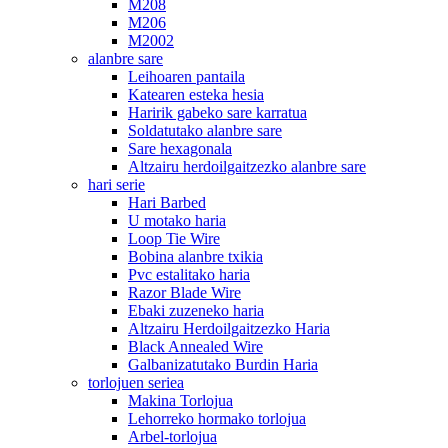
M208
M206
M2002
alanbre sare
Leihoaren pantaila
Katearen esteka hesia
Haririk gabeko sare karratua
Soldatutako alanbre sare
Sare hexagonala
Altzairu herdoilgaitzezko alanbre sare
hari serie
Hari Barbed
U motako haria
Loop Tie Wire
Bobina alanbre txikia
Pvc estalitako haria
Razor Blade Wire
Ebaki zuzeneko haria
Altzairu Herdoilgaitzezko Haria
Black Annealed Wire
Galbanizatutako Burdin Haria
torlojuen seriea
Makina Torlojua
Lehorreko hormako torlojua
Arbel-torlojua