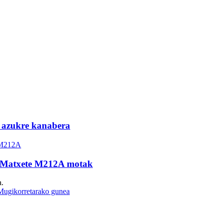
 azukre kanabera
o Matxete M212A motak
a.
Mugikorretarako gunea