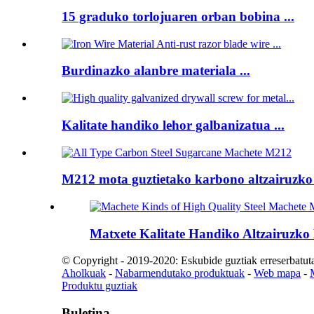
15 graduko torlojuaren orban bobina ...
Burdinazko alanbre materiala ...
Kalitate handiko lehor galbanizatua ...
M212 mota guztietako karbono altzairuzko
Matxete Kalitate Handiko Altzairuzk
© Copyright - 2019-2020: Eskubide guztiak erreserbatut
Aholkuak
-
Nabarmendutako produktuak
-
Web mapa
-
Produktu guztiak
Buletina