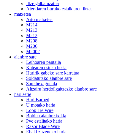
Iltze galbanizatua
Aterkiaren buruko estalkiaren iltzea
matxetea
Arto matxetea
M214
M213
M212
M208
M206
M2002
alanbre sare
Leihoaren pantaila
Katearen esteka hesia
Haririk gabeko sare karratua
Soldatutako alanbre sare
Sare hexagonala
Altzairu herdoilgaitzezko alanbre sare
hari serie
Hari Barbed
U motako haria
Loop Tie Wire
Bobina alanbre txikia
Pvc estalitako haria
Razor Blade Wire
Ebaki zuzeneko haria