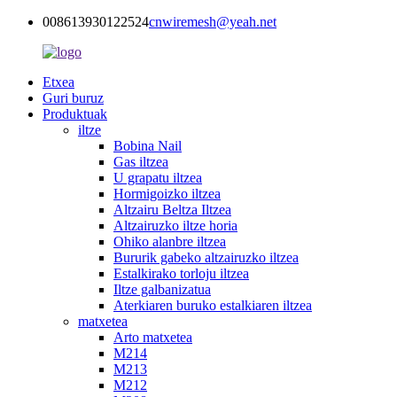
008613930122524
cnwiremesh@yeah.net
Etxea
Guri buruz
Produktuak
iltze
Bobina Nail
Gas iltzea
U grapatu iltzea
Hormigoizko iltzea
Altzairu Beltza Iltzea
Altzairuzko iltze horia
Ohiko alanbre iltzea
Bururik gabeko altzairuzko iltzea
Estalkirako torloju iltzea
Iltze galbanizatua
Aterkiaren buruko estalkiaren iltzea
matxetea
Arto matxetea
M214
M213
M212