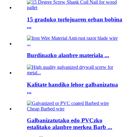
15 graduko torlojuaren orban bobina
...
Burdinazko alanbre materiala ...
Kalitate handiko lehor galbanizatua
...
Galbanizatutako edo PVCzko
estalitako alanbre merkea Barb ...