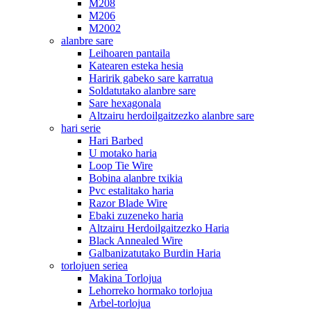
M208
M206
M2002
alanbre sare
Leihoaren pantaila
Katearen esteka hesia
Haririk gabeko sare karratua
Soldatutako alanbre sare
Sare hexagonala
Altzairu herdoilgaitzezko alanbre sare
hari serie
Hari Barbed
U motako haria
Loop Tie Wire
Bobina alanbre txikia
Pvc estalitako haria
Razor Blade Wire
Ebaki zuzeneko haria
Altzairu Herdoilgaitzezko Haria
Black Annealed Wire
Galbanizatutako Burdin Haria
torlojuen seriea
Makina Torlojua
Lehorreko hormako torlojua
Arbel-torlojua