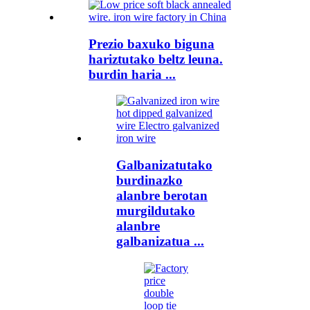
Prezio baxuko biguna
hariztutako beltz leuna.
burdin haria ...
Galbanizatutako
burdinazko
alanbre berotan
murgildutako
alanbre
galbanizatua ...