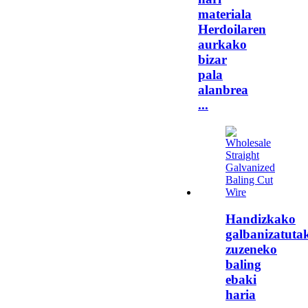
materiala
Herdoilaren
aurkako
bizar
pala
alanbrea
...
Handizkako
galbanizatuta
zuzeneko
baling
ebaki
haria