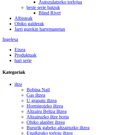
Autozulatzeko torlojua
beste serie batzuk
Blind Rivet
Albisteak
Ohiko galderak
Jarri gurekin harremanetan
Ingelesa
Etxea
Produktuak
hari serie
Kategoriak
iltze
Bobina Nail
Gas iltzea
U grapatu iltzea
Hormigoizko iltzea
Altzairu Beltza Iltzea
Altzairuzko iltze horia
Ohiko alanbre iltzea
Bururik gabeko altzairuzko iltzea
Estalkirako torloju iltzea