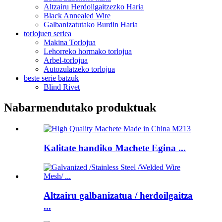
Altzairu Herdoilgaitzezko Haria
Black Annealed Wire
Galbanizatutako Burdin Haria
torlojuen seriea
Makina Torlojua
Lehorreko hormako torlojua
Arbel-torlojua
Autozulatzeko torlojua
beste serie batzuk
Blind Rivet
Nabarmendutako produktuak
Kalitate handiko Machete Egina ...
Altzairu galbanizatua / herdoilgaitza
...