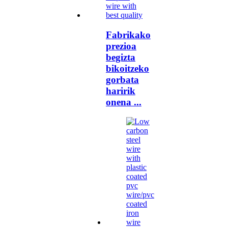
Fabrikako
prezioa
begizta
bikoitzeko
gorbata
haririk
onena ...